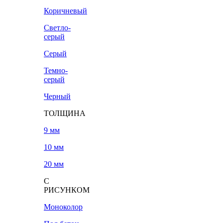
Коричневый
Светло-
серый
Серый
Темно-
серый
Черный
ТОЛЩИНА
9 мм
10 мм
20 мм
С
РИСУНКОМ
Моноколор