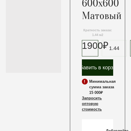
600x600
Матовый
Кратность заказа:
1.44 м2
1900
₽
/м2
Добавить в корзину
Минимальная
сумма заказа
15 000₽
Запросить
оптовую
стоимость
Добавляйте