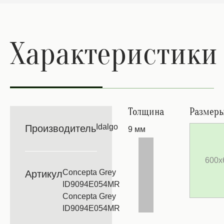
Характеристики
Толщина
Размер
Idalgo
Производитель
9 мм
600х
Concepta Grey
Артикул
ID9094E054MR
Concepta Grey
ID9094E054MR