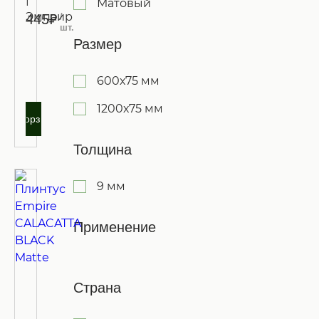
Матовый
Эмпаир
/
445₽
шт.
Размер
Запросить
оптовую
600х75 мм
цену
1200х75 мм
В корзину
Толщина
9 мм
Применение
Страна