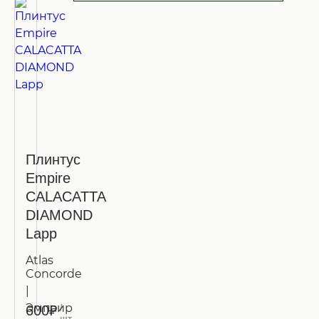
Плинтус
Empire
CALACATTA
DIAMOND
Lapp
Atlas
Concorde
|
Эмпаир
/
600₽
шт