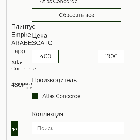
Atlas Concorde
Сбросить все
Плинтус
Empire
Цена
ARABESCATO
Lapp
Atlas
Concorde
|
Производитель
Эмпаир
/
430₽
шт
Atlas Concorde
Запросить
оптовую
Коллекция
цену
В корзину