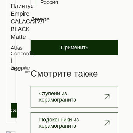
Россия
Плинтус
Empire
Другое
CALACATTA
BLACK
Matte
Применить
Atlas
Concorde
|
Эмпаир
/
400₽
Смотрите также
шт
Запросить
оптовую
Ступени из
цену
керамогранита
В корзину
Подоконники из
керамогранита