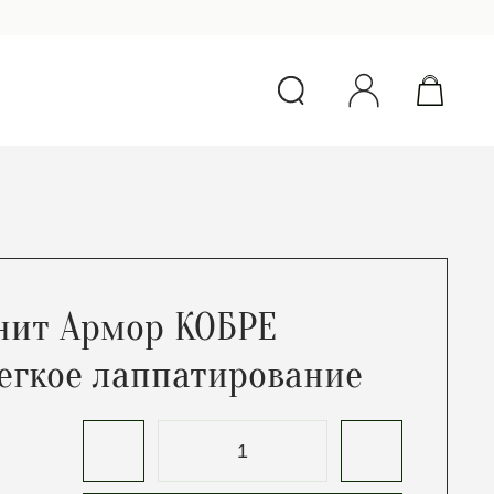
нит Армор КОБРЕ
егкое лаппатирование