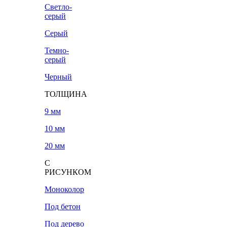
Светло-
серый
Серый
Темно-
серый
Черный
ТОЛЩИНА
9 мм
10 мм
20 мм
С
РИСУНКОМ
Моноколор
Под бетон
Под дерево