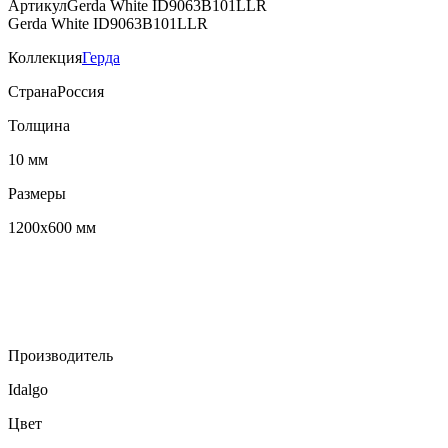
Артикул
Gerda White ID9063B101LLR
Gerda White ID9063B101LLR
Коллекция
Герда
Страна
Россия
Толщина
10 мм
Размеры
1200х600 мм
Производитель
Idalgo
Цвет