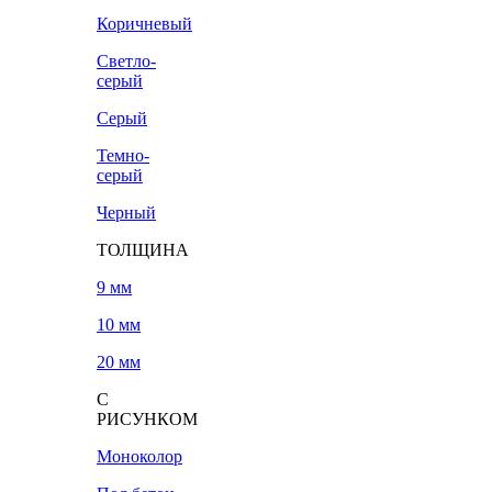
Коричневый
Светло-
серый
Серый
Темно-
серый
Черный
ТОЛЩИНА
9 мм
10 мм
20 мм
С
РИСУНКОМ
Моноколор