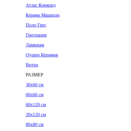
Атлас Конкорд
Керама Марацци
Поло Грес
Греспания
Ламинам
Оушен Керамик
Витра
РАЗМЕР
30x60 см
60x60 см
60x120 см
20х120 см
80x80 см