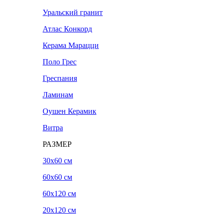
Уральский гранит
Атлас Конкорд
Керама Марацци
Поло Грес
Греспания
Ламинам
Оушен Керамик
Витра
РАЗМЕР
30x60 см
60x60 см
60x120 см
20х120 см