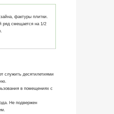
изайна, фактуры плитки.
 ряд смещается на 1/2
.
ет служить десятилетиями
ию.
льзования в помещениях с
хода. Не подвержен
ем.