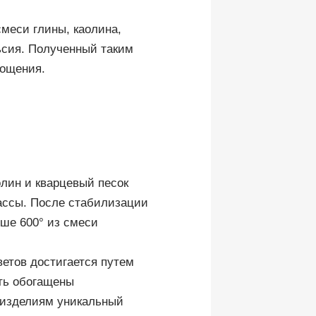
смеси глины, каолина,
льсия. Полученный таким
лощения.
олин и кварцевый песок
ассы. После стабилизации
ше 600° из смеси
етов достигается путем
ть обогащены
 изделиям уникальный