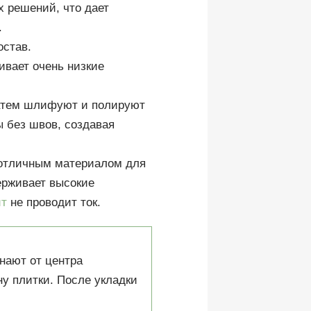
х решений, что дает
.
остав.
ивает очень низкие
затем шлифуют и полируют
 без швов, создавая
о отличным материалом для
ерживает высокие
ит
не проводит ток.
нают от центра
у плитки. После укладки