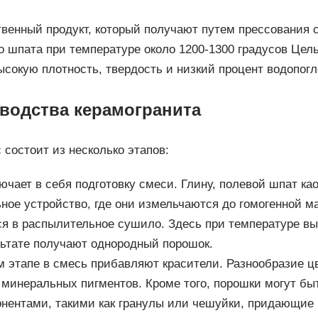
твенный продукт, который получают путем прессования 
го шпата при температуре около 1200-1300 градусов Це
ысокую плотность, твердость и низкий процент водопог
зводства керамогранита
состоит из несколько этапов:
ючает в себя подготовку смеси. Глину, полевой шпат ка
ое устройство, где они измельчаются до гомогенной м
ся в распылительное сушило. Здесь при температуре вы
льтате получают однородный порошок.
 этапе в смесь прибавляют красители. Разнообразие цв
минеральных пигментов. Кроме того, порошки могут бы
нентами, такими как гранулы или чешуйки, придающие