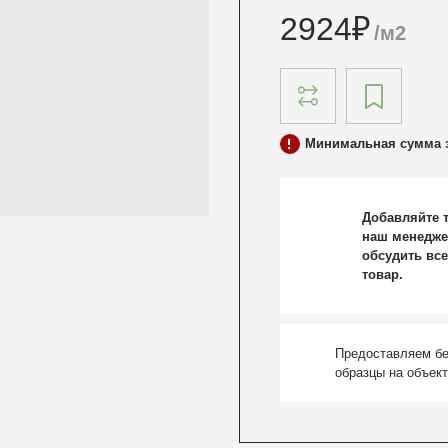
2924
₽
/м2
Минимальная сумма з
Добавляйте т
наш менедже
обсудить все
товар.
Предоставляем б
образцы на объек