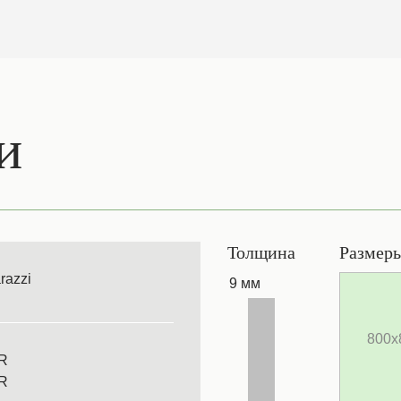
и
Толщина
Размер
razzi
9 мм
800х
R
R