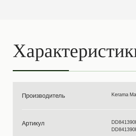
Характеристик
Kerama Ma
Производитель
DD841390
Артикул
DD841390