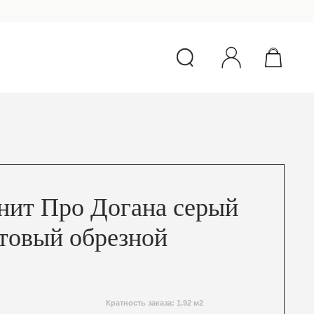
нит Про Догана серый
товый обрезной
Кратность заказа: 1.92 м2