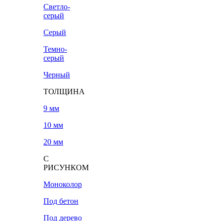
Светло-
серый
Серый
Темно-
серый
Черный
ТОЛЩИНА
9 мм
10 мм
20 мм
С
РИСУНКОМ
Моноколор
Под бетон
Под дерево