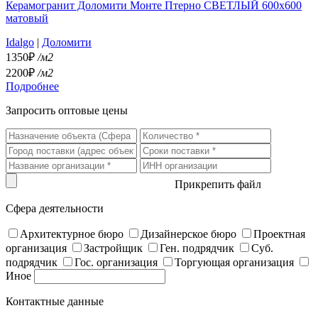
Керамогранит Доломити Монте Птерно СВЕТЛЫЙ 600x600
матовый
Idalgo
|
Доломити
1350₽
/м2
2200₽
/м2
Подробнее
Запросить оптовые цены
Прикрепить файл
Сфера деятельности
Архитектурное бюро
Дизайнерское бюро
Проектная
организация
Застройщик
Ген. подрядчик
Суб.
подрядчик
Гос. организация
Торгующая организация
Иное
Контактные данные