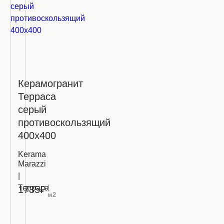
Керамогранит
Терраса
серый
противоскользящий
400х400
Kerama
Marazzi
|
Терраса
/
1735₽
м2
Запросить