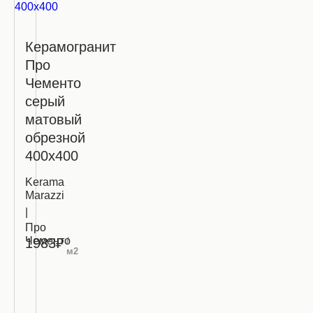
Керамогранит
Про
Чементо
серый
матовый
обрезной
400х400
Kerama
Marazzi
|
Про
Чементо
/
1983₽
м2
Запросить
оптовую
цену