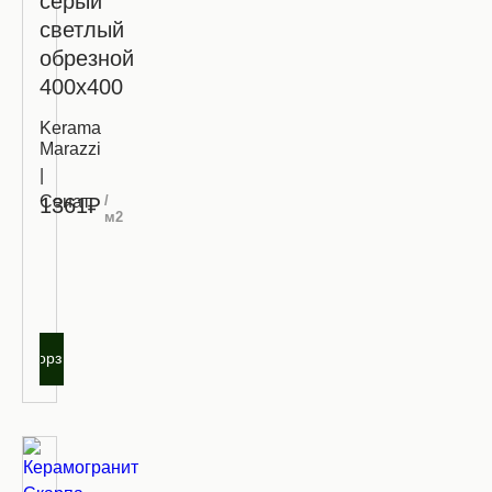
серый
светлый
обрезной
400х400
Kerama
Marazzi
|
Сенат
/
1361₽
м2
Запросить
оптовую
цену
В корзину