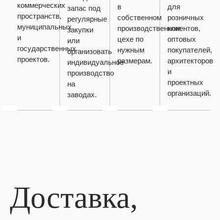
коммерческих
в
для
запас под
пространств,
собственном
розничных
регулярные
муниципальных
производственном
клиентов,
закупки
и
цехе по
оптовых
или
государственных
нужным
покупателей,
организовать
проектов.
размерам.
архитекторов
индивидуальное
и
производство
проектных
на
организаций.
заводах.
Доставка,