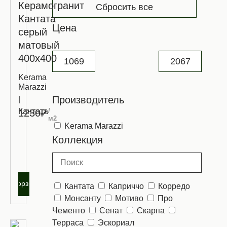
Керамогранит
Сбросить все
Кантата
Цена
серый
матовый
400х400
Kerama
Marazzi
Производитель
|
Кантата
/
1230₽
м2
Kerama Marazzi
Запросить
Коллекция
оптовую
цену
В корзину
Кантата
Каприччо
Корредо
Монсанту
Мотиво
Про
Чементо
Сенат
Скарпа
Терраса
Эскориал