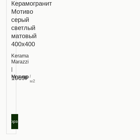
Керамогранит
Мотиво
серый
светлый
матовый
400х400
Kerama
Marazzi
|
Мотиво
/
1069₽
м2
Запросить
оптовую
цену
В корзину