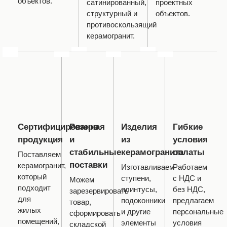
объектов.
сатинированный,
проектных
структурный и
объектов.
противоскользящий
керамогранит.
Сертифицированная
Резерв
Изделия
Гибкие
продукция
и
из
условия
стабильные
керамогранита
оплаты
Поставляем
поставки
керамогранит,
Изготавливаем
Работаем
который
ступени,
с НДС и
Можем
подходит
плинтусы,
без НДС,
зарезервировать
для
подоконники
предлагаем
товар,
жилых
и другие
персональные
сформировать
помещений,
элементы
условия
складской