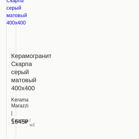
Керамогранит
Скарпа
серый
матовый
400х400
Kerama
Marazzi
|
Скарпа
/
1645₽
м2
Запросить