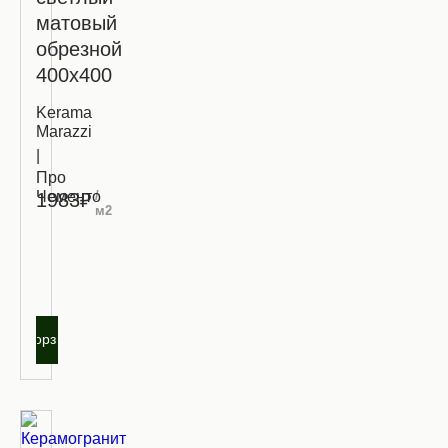
матовый
обрезной
400х400
Kerama
Marazzi
|
Про
Чементо
/
1983₽
м2
Запросить
оптовую
цену
В корзину