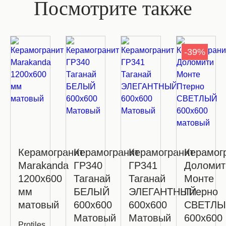
Посмотрите также
-39%
Керамогранит
Керамогранит
Керамогранит
Керамог
Marakanda
ГР340
ГР341
Доломит
1200х600
Таганай
Таганай
Монте
мм
БЕЛЫЙ
ЭЛЕГАНТНЫЙ
Птерно
матовый
600x600
600x600
СВЕТЛЫ
Матовый
Матовый
600x600
Protiles