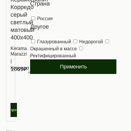
Страна
Корредо
серый
Россия
светлый
Другое
матовый
400х400
Глазурованный
Недорогой
Kerama
Окрашенный в массе
Marazzi
Ректифицированный
|
Применить
Корредо
/
1069₽
м2
Запросить
оптовую
цену
В корзину