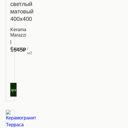
светлый
матовый
400х400
Kerama
Marazzi
|
Скарпа
/
1645₽
м2
Запросить
оптовую
цену
В корзину