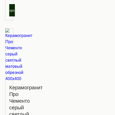
В корзину
Керамогранит
Про
Чементо
серый
светлый