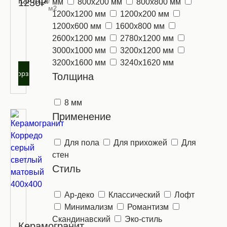
Кантата
/
1230₽
мм
800х200 мм
800х800 мм
м2
1200х1200 мм
1200х200 мм
Запросить
1200х600 мм
1600х800 мм
оптовую
2600х1200 мм
2780х1200 мм
цену
3000х1000 мм
3200х1200 мм
3200х1600 мм
3240х1620 мм
В корзину
Толщина
8 мм
Применение
Для пола
Для прихожей
Для
стен
Стиль
Ар-деко
Классический
Лофт
Минимализм
Романтизм
Скандинавский
Эко-стиль
Керамогранит