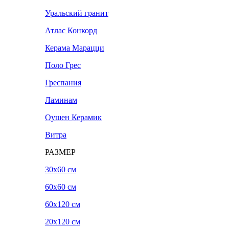
Уральский гранит
Атлас Конкорд
Керама Марацци
Поло Грес
Греспания
Ламинам
Оушен Керамик
Витра
РАЗМЕР
30x60 см
60x60 см
60x120 см
20х120 см