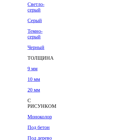
Светло-
серый
Серый
Темно-
серый
Черный
ТОЛЩИНА
9 мм
10 мм
20 мм
С
РИСУНКОМ
Моноколор
Под бетон
Под дерево