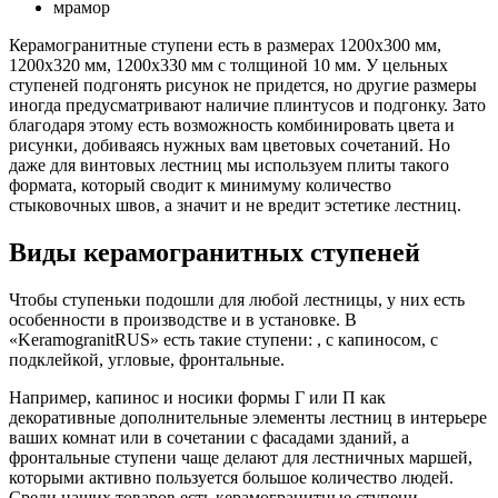
мрамор
Керамогранитные ступени есть в размерах 1200х300 мм,
1200х320 мм, 1200х330 мм с толщиной 10 мм. У цельных
ступеней подгонять рисунок не придется, но другие размеры
иногда предусматривают наличие плинтусов и подгонку. Зато
благодаря этому есть возможность комбинировать цвета и
рисунки, добиваясь нужных вам цветовых сочетаний. Но
даже для винтовых лестниц мы используем плиты такого
формата, который сводит к минимуму количество
стыковочных швов, а значит и не вредит эстетике лестниц.
Виды керамогранитных ступеней
Чтобы ступеньки подошли для любой лестницы, у них есть
особенности в производстве и в установке. В
«KeramogranitRUS» есть такие ступени: , с капиносом, с
подклейкой, угловые, фронтальные.
Например, капинос и носики формы Г или П как
декоративные дополнительные элементы лестниц в интерьере
ваших комнат или в сочетании с фасадами зданий, а
фронтальные ступени чаще делают для лестничных маршей,
которыми активно пользуется большое количество людей.
Среди наших товаров есть керамогранитные ступени,