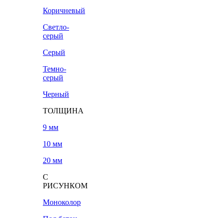
Коричневый
Светло-
серый
Серый
Темно-
серый
Черный
ТОЛЩИНА
9 мм
10 мм
20 мм
С
РИСУНКОМ
Моноколор