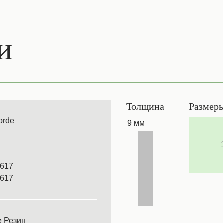
и
Толщина
Размер
orde
9 мм
617
617
 Резин