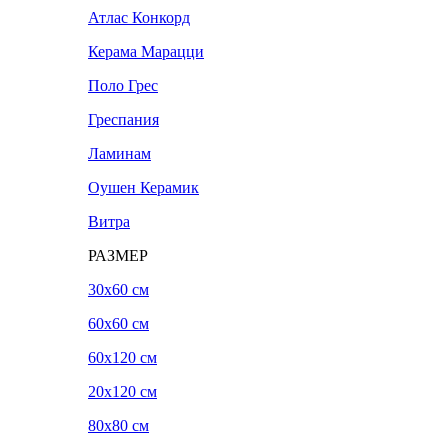
Атлас Конкорд
Керама Марацци
Поло Грес
Греспания
Ламинам
Оушен Керамик
Витра
РАЗМЕР
30x60 см
60x60 см
60x120 см
20х120 см
80x80 см