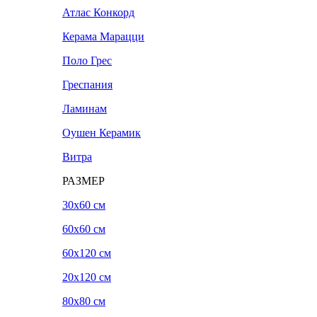
Атлас Конкорд
Керама Марацци
Поло Грес
Греспания
Ламинам
Оушен Керамик
Витра
РАЗМЕР
30x60 см
60x60 см
60x120 см
20х120 см
80x80 см