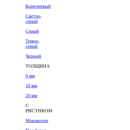
Коричневый
Светло-
серый
Серый
Темно-
серый
Черный
ТОЛЩИНА
9 мм
10 мм
20 мм
С
РИСУНКОМ
Моноколор