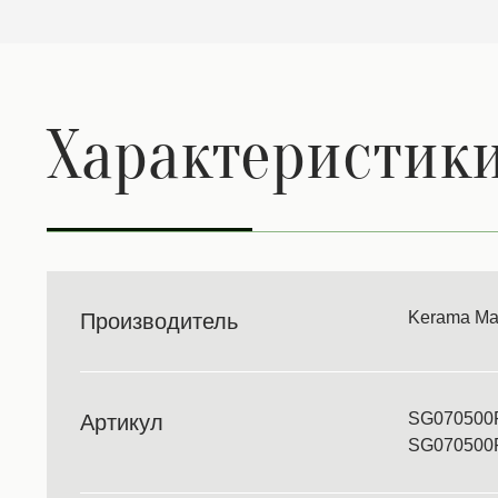
Характеристик
Kerama Ma
Производитель
SG070500
Артикул
SG070500