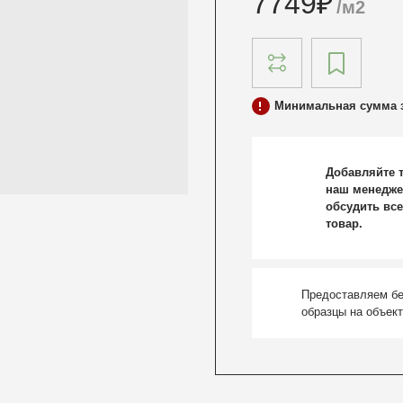
7749
₽
/м2
Минимальная сумма з
Добавляйте т
наш менедже
обсудить все
товар.
Предоставляем б
образцы на объек