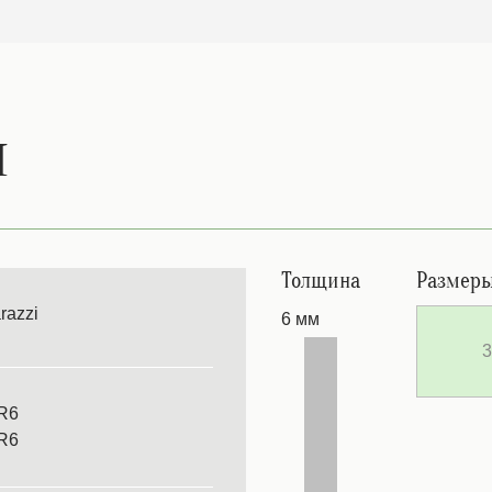
и
Толщина
Размер
razzi
6 мм
3
R6
R6