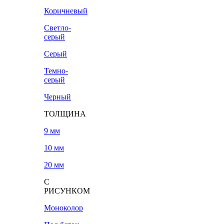
Коричневый
Светло-
серый
Серый
Темно-
серый
Черный
ТОЛЩИНА
9 мм
10 мм
20 мм
С
РИСУНКОМ
Моноколор