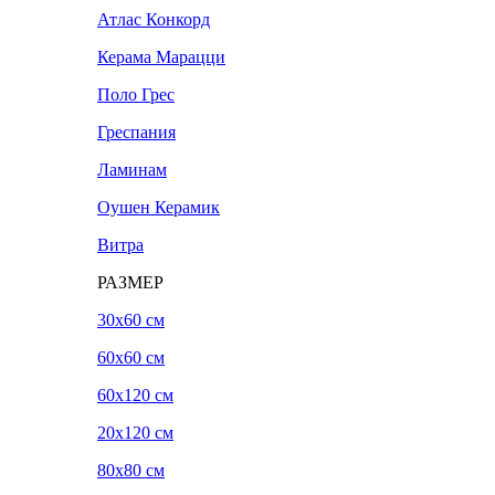
Атлас Конкорд
Керама Марацци
Поло Грес
Греспания
Ламинам
Оушен Керамик
Витра
РАЗМЕР
30x60 см
60x60 см
60x120 см
20х120 см
80x80 см