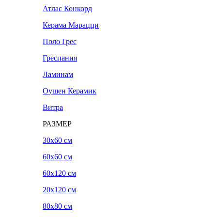
Атлас Конкорд
Керама Марацци
Поло Грес
Греспания
Ламинам
Оушен Керамик
Витра
РАЗМЕР
30x60 см
60x60 см
60x120 см
20х120 см
80x80 см