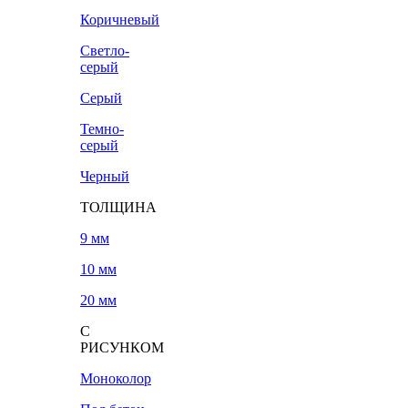
Коричневый
Светло-
серый
Серый
Темно-
серый
Черный
ТОЛЩИНА
9 мм
10 мм
20 мм
С
РИСУНКОМ
Моноколор