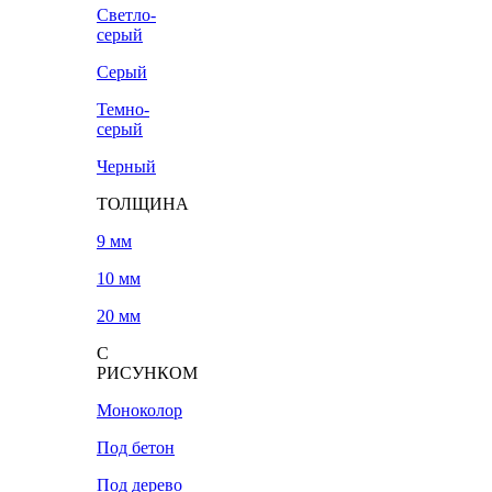
Светло-
серый
Серый
Темно-
серый
Черный
ТОЛЩИНА
9 мм
10 мм
20 мм
С
РИСУНКОМ
Моноколор
Под бетон
Под дерево