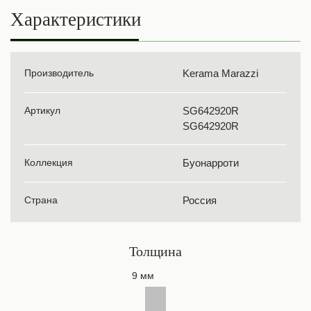
Характеристики
Производитель
Kerama Marazzi
Артикул
SG642920R
SG642920R
Коллекция
Буонарроти
Страна
Россия
Толщина
9 мм