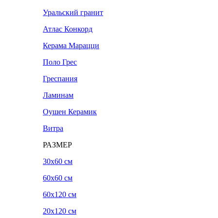
Уральский гранит
Атлас Конкорд
Керама Марацци
Поло Грес
Греспания
Ламинам
Оушен Керамик
Витра
РАЗМЕР
30x60 см
60x60 см
60x120 см
20х120 см