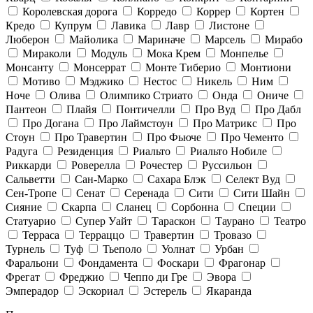
Королевская дорога
Корредо
Коррер
Кортен
Кредо
Купрум
Лавика
Лавр
Листоне
Люберон
Майолика
Мариначе
Марсель
Мирабо
Мираколи
Модуль
Мока Крем
Монпелье
Монсанту
Монсеррат
Монте Тиберио
Монтиони
Мотиво
Мэджико
Нестос
Никель
Ним
Ноче
Олива
Олимпико Стриато
Онда
Ониче
Пантеон
Плайя
Понтичелли
Про Вуд
Про Дабл
Про Догана
Про Лаймстоун
Про Матрикс
Про
Стоун
Про Травертин
Про Фьюче
Про Чементо
Радуга
Резиденция
Риальто
Риальто Нобиле
Риккарди
Роверелла
Рочестер
Руссильон
Сальветти
Сан-Марко
Сахара Блэк
Селект Вуд
Сен-Тропе
Сенат
Серенада
Сити
Сити Шайн
Сияние
Скарпа
Сланец
Сорбонна
Специи
Статуарио
Супер Уайт
Тараскон
Таурано
Театро
Терраса
Терраццо
Травертин
Тровазо
Турнель
Туф
Тьеполо
Уолнат
Урбан
Фаральони
Фондамента
Фоскари
Фрагонар
Фрегат
Фреджио
Чеппо ди Гре
Эвора
Эмперадор
Эскориал
Эстерель
Якаранда