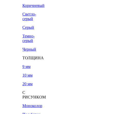
Коричневый
Светло-
серый
Серый
Темно-
серый
Черный
ТОЛЩИНА
9 мм
10 мм
20 мм
С
РИСУНКОМ
Моноколор