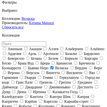
Фильтры
Выбрано:
Коллекция:
Веласка
Производитель:
Kerama Marazzi
Сбросить все
Коллекция
Авиньон
Акация
Аллея
Альберони
Альбино
Ардезия
Арль
Арсенале
Базальт
Бардилио
Беверелло
Безана
Белем
Бореале
Борсари
Боско
Браш Вуд
Брера
Бриансон
Бричиола
Буонарроти
Бьянко Неро
Веласка
Вердон
Веро
Верона
Версаль
Винетта
Висконти
Вяз
Гармония
Гварди
Гемма
Геркуланум
Город на
воде
Гран Пале
Гренель
Греппи
Гриджио
Даймондс
Джардини
Джиминьяно
Дистинто
Дувр
Дюна
Ирпина
Калакатта Голд
Калейдоскоп
Кантата
Кантри Шик
Капрая
Каприччо
Карбон
Карелли
Карнаби-стрит
Кварц
Кобальт
Коллиано
Конкрит
Контарини