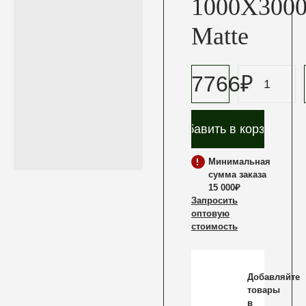
1000X3000
Matte
7766
₽
/м2
Добавить в корзину
Минимальная
сумма заказа
15 000₽
Запросить
оптовую
стоимость
Добавляйте
товары
в