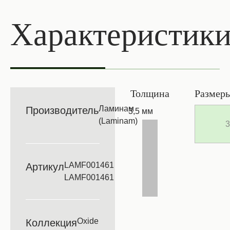
Характеристик
Толщина
Размер
Ламинам
Производитель
3,5 мм
(Laminam)
3
LAMF001461
Артикул
LAMF001461
Oxide
Коллекция