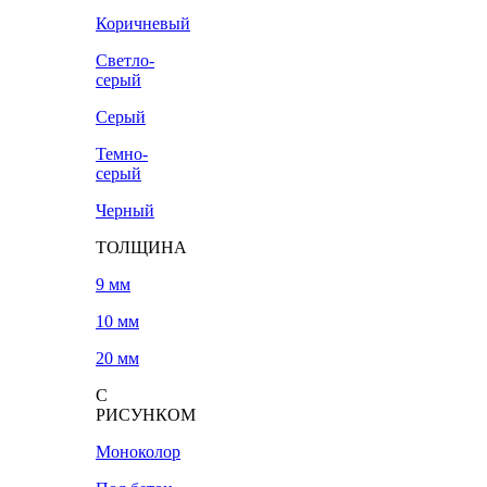
Коричневый
Светло-
серый
Серый
Темно-
серый
Черный
ТОЛЩИНА
9 мм
10 мм
20 мм
С
РИСУНКОМ
Моноколор