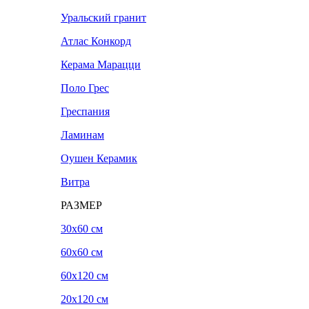
Уральский гранит
Атлас Конкорд
Керама Марацци
Поло Грес
Греспания
Ламинам
Оушен Керамик
Витра
РАЗМЕР
30x60 см
60x60 см
60x120 см
20х120 см