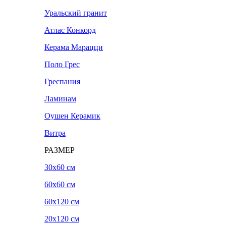
Уральский гранит
Атлас Конкорд
Керама Марацци
Поло Грес
Греспания
Ламинам
Оушен Керамик
Витра
РАЗМЕР
30x60 см
60x60 см
60x120 см
20х120 см